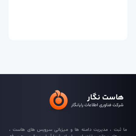
ما ثبت ، مدیریت دامنه ها و میزبانی سرویس های هاست ،