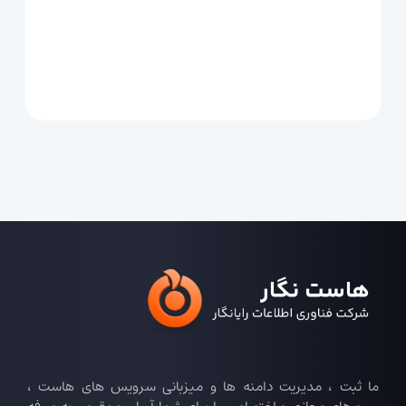
ما ثبت ، مدیریت دامنه ها و میزبانی سرویس های هاست ،