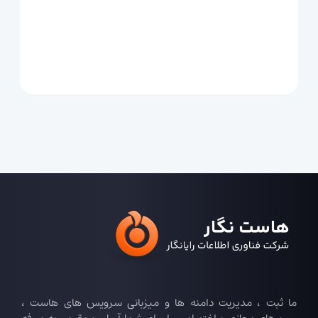
ما ثبت ، مدیریت دامنه ها و میزبانی سرویس های هاست ،