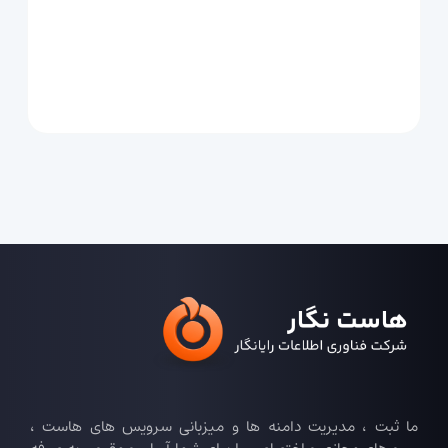
ما ثبت ، مدیریت دامنه ها و میزبانی سرویس های هاست ،