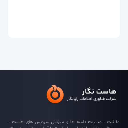
ما ثبت ، مدیریت دامنه ها و میزبانی سرویس های هاست ،