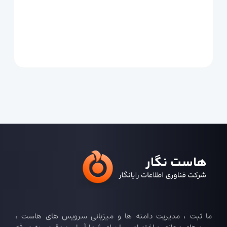
ما ثبت ، مدیریت دامنه ها و میزبانی سرویس های هاست ،