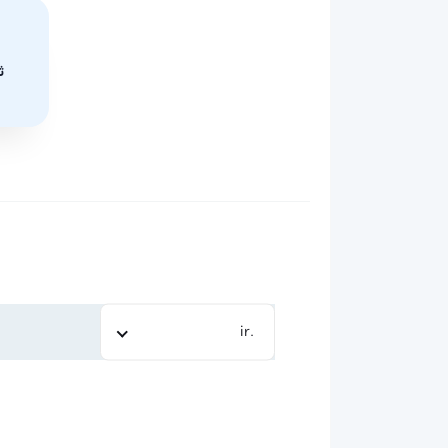
ث
.ir