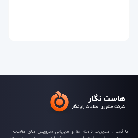
ما ثبت ، مدیریت دامنه ها و میزبانی سرویس های هاست ،