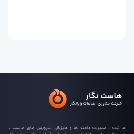
ما ثبت ، مدیریت دامنه ها و میزبانی سرویس های هاست ،