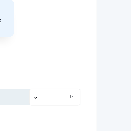
ث
.ir